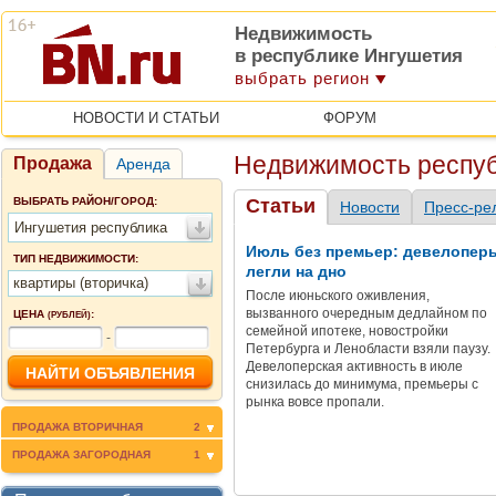
Недвижимость
в республике Ингушетия
выбрать регион
НОВОСТИ И СТАТЬИ
ФОРУМ
Недвижимость респуб
Продажа
Аренда
ВЫБРАТЬ РАЙОН/ГОРОД:
Статьи
Новости
Пресс-ре
Ингушетия республика
Июль без премьер: девелопер
ТИП НЕДВИЖИМОСТИ:
легли на дно
квартиры (вторичка)
После июньского оживления,
вызванного очередным дедлайном по
ЦЕНА
:
(РУБЛЕЙ)
семейной ипотеке, новостройки
-
Петербурга и Ленобласти взяли паузу.
Девелоперская активность в июле
снизилась до минимума, премьеры с
рынка вовсе пропали.
ПРОДАЖА ВТОРИЧНАЯ
2
ПРОДАЖА ЗАГОРОДНАЯ
1