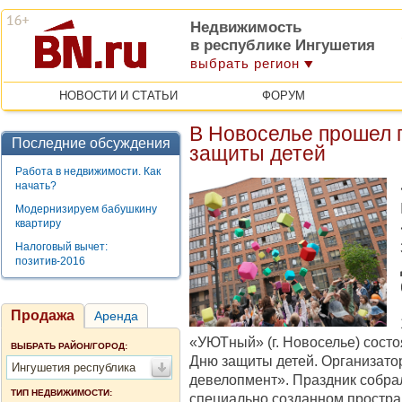
Недвижимость
в республике Ингушетия
выбрать регион
НОВОСТИ И СТАТЬИ
ФОРУМ
В Новоселье прошел 
Последние обсуждения
защиты детей
Работа в недвижимости. Как
начать?
Модернизируем бабушкину
квартиру
Налоговый вычет:
позитив-2016
Продажа
Аренда
«УЮТный» (г. Новоселье) сост
ВЫБРАТЬ РАЙОН/ГОРОД:
Дню защиты детей. Организа
Ингушетия республика
девелопмент». Праздник собра
ТИП НЕДВИЖИМОСТИ:
специально созданном простран