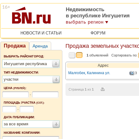
Недвижимость
в республике Ингушетия
выбрать регион
НОВОСТИ И СТАТЬИ
ФОРУМ
Продажа земельных участк
Продажа
Аренда
1
объявлений
Сортировать по:
ВЫБРАТЬ РАЙОН/ГОРОД:
Ингушетия республика
Адрес
ТИП НЕДВИЖИМОСТИ:
Малгобек, Калинина ул.
3
участки
ЦЕНА
:
(РУБЛЕЙ)
Страница
1
из
1
-
ПЛОЩАДЬ УЧАСТКА
(СОТ.):
-
ДАТА ПУБЛИКАЦИИ:
за все время
НАЗВАНИЕ КОМПАНИИ: