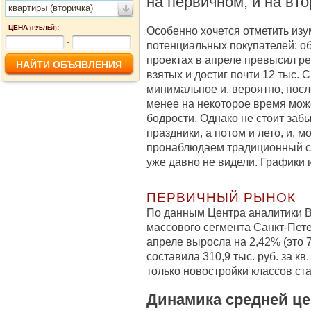
на первичном, и на вт
квартиры (вторичка)
ЦЕНА
:
Особенно хочется отметить из
(РУБЛЕЙ)
-
потенциальных покупателей: о
проектах в апреле превысил р
взятых и достиг почти 12 тыс. 
минимальное и, вероятно, пос
менее на некоторое время мож
бодрости. Однако не стоит забы
праздники, а потом и лето, и, м
пронаблюдаем традиционный се
уже давно не видели. Графики 
ПЕРВИЧНЫЙ РЫНОК
По данным Центра аналитики B
массового сегмента Санкт-Пет
апреле выросла на 2,42% (это 7 
составила 310,9 тыс. руб. за кв
только новостройки классов ст
Динамика средней це