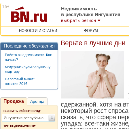
Недвижимость
в республике Ингушетия
выбрать регион
НОВОСТИ И СТАТЬИ
ФОРУМ
Верьте в лучшие дни
Последние обсуждения
Работа в недвижимости. Как
начать?
Модернизируем бабушкину
квартиру
Налоговый вычет:
позитив-2016
Продажа
Аренда
сдержанной, хотя на в
некоторый рост спроса
ВЫБРАТЬ РАЙОН/ГОРОД:
сказать, что сфера пе
Ингушетия республика
упадка: все-таки жизн
ТИП НЕДВИЖИМОСТИ: