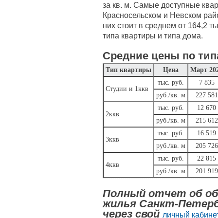
за кв. м. Самые доступные ква
Красносельском и Невском райо
них стоит в среднем от 164,2 ты
типа квартиры и типа дома.
Средние цены по тип
Тип квартиры
Цена
Март 20
тыс. руб.
7 835
Студии и 1ккв
руб./кв. м
227 581
тыс. руб.
12 670
2ккв
руб./кв. м
215 612
тыс. руб.
16 519
3ккв
руб./кв. м
205 726
тыс. руб.
22 815
4ккв
руб./кв. м
201 919
Полный отчет об об
жилья Санкт-Петерб
через свой
личный кабинет